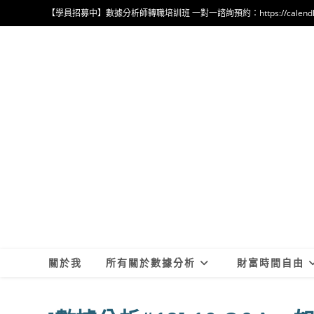
Skip
【學員招募中】數據分析師轉職培訓班 一對一諮詢預約：https://calendly.com
to
content
關於我
所有關於數據分析
財富時間自由