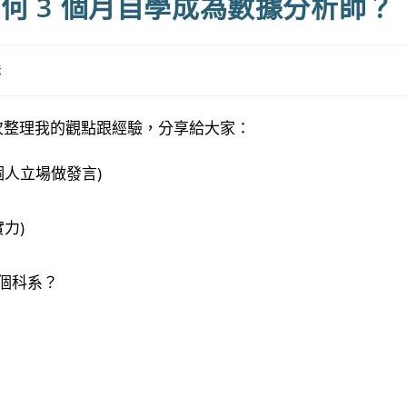
 – 如何 3 個月自學成為數據分析師？
法
一次整理我的觀點跟經驗，分享給大家：
個人立場做發言)
力)
個科系？