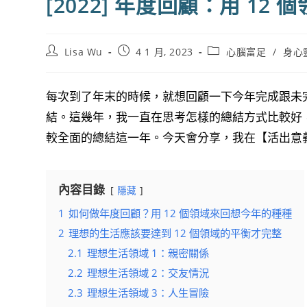
[2022] 年度回顧：用 1
Post
Post
Post
Lisa Wu
4 1 月, 2023
心腦富足
/
身心
author:
published:
category:
每次到了年末的時候，就想回顧一下今年完成跟未
結。這幾年，我一直在思考怎樣的總結方式比較好
較全面的總結這一年。今天會分享，我在【活出意
內容目錄
隱藏
1
如何做年度回顧？用 12 個領域來回想今年的種種
2
理想的生活應該要達到 12 個領域的平衡才完整
2.1
理想生活領域 1：親密關係
2.2
理想生活領域 2：交友情況
2.3
理想生活領域 3：人生冒險