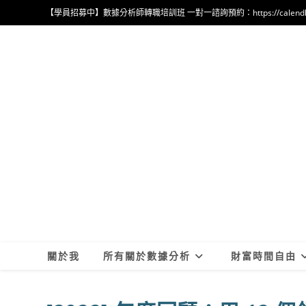
Skip
【學員招募中】數據分析師轉職培訓班 一對一諮詢預約：https://calendly.com
to
content
關於我
所有關於數據分析
財富時間自由