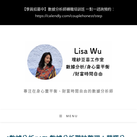
Skip
【學員招募中】數據分析師轉職培訓班 一對一諮詢預約：
to
https://calendly.com/couplehonest/step
content
專注在身心靈平衡、財富時間自由的數據分析師
MENU