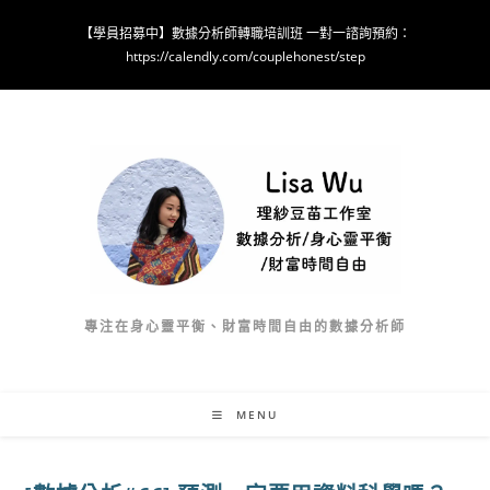
Skip
【學員招募中】數據分析師轉職培訓班 一對一諮詢預約：
to
https://calendly.com/couplehonest/step
content
專注在身心靈平衡、財富時間自由的數據分析師
MENU