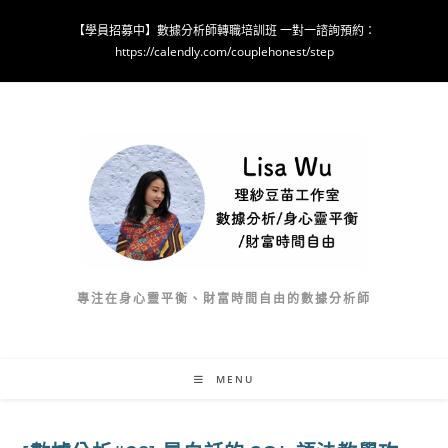
Skip
【學員招募中】數據分析師轉職培訓班 一對一諮詢預約：
to
https://calendly.com/couplehonest/step
content
專注在身心靈平衡、財富時間自由的數據分析師
MENU