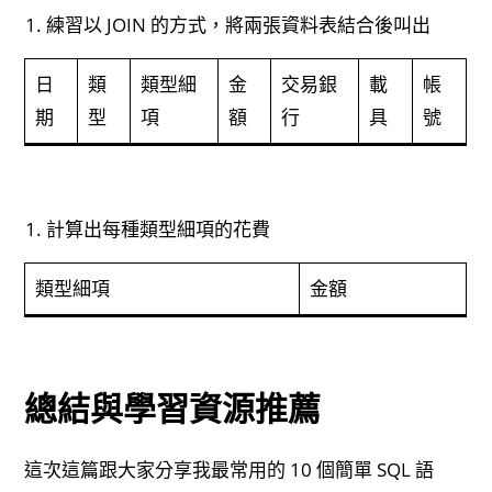
練習以 JOIN 的方式，將兩張資料表結合後叫出
日
類
類型細
金
交易銀
載
帳
期
型
項
額
行
具
號
計算出每種類型細項的花費
類型細項
金額
總結與學習資源推薦
這次這篇跟大家分享我最常用的 10 個簡單 SQL 語