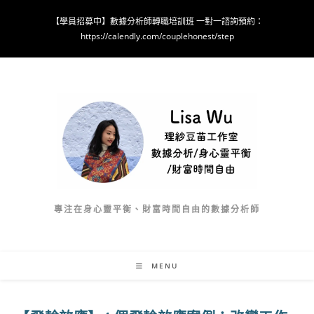
Skip
【學員招募中】數據分析師轉職培訓班 一對一諮詢預約：
to
https://calendly.com/couplehonest/step
content
專注在身心靈平衡、財富時間自由的數據分析師
MENU