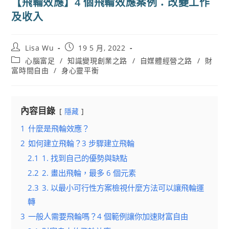
【飛輪效應】4 個飛輪效應案例：改變工作
及收入
Post
Post
Lisa Wu
19 5 月, 2022
author:
published:
Post
心腦富足
/
知識變現創業之路
/
自媒體經營之路
/
財
category:
富時間自由
/
身心靈平衡
內容目錄
隱藏
1
什麼是飛輪效應？
2
如何建立飛輪？3 步驟建立飛輪
2.1
1. 找到自己的優勢與缺點
2.2
2. 畫出飛輪，最多 6 個元素
2.3
3. 以最小可行性方案檢視什麼方法可以讓飛輪運
轉
3
一般人需要飛輪嗎？4 個範例讓你加速財富自由