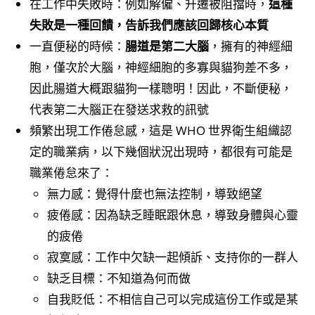
在工作中失敗時：例如解僱、升遷被阻擋時，
這種
失敗是一種回饋，告訴我們應該回歸核心本質
一直便秘的時候：
腸道是第二大腦
，擁有的神經細
胞，僅次於大腦，神經細胞的多寡與貓狗差不多，
因此腸道大概跟貓狗一樣聰明！因此，不斷便秘，
代表第二大腦正在發送求救的訊號
頻繁出現工作倦怠感，這是 WHO 世界衛生組織認
定的職業病，以下幾個狀況出現時，都很有可能是
職業倦怠來了：
無力感：覺得什麼也無法控制，導致絕望
疲倦感：因為缺乏睡眠跟休息，導致身體與心靈
的疲倦
寂寞感：工作中欠缺一起傾訴、支持你的一群人
缺乏目標：不知道為何而做
自我貶低：不相信自己可以完成這份工作或是某