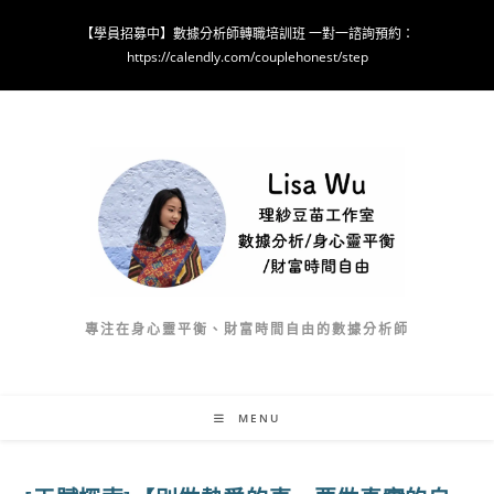
Skip
【學員招募中】數據分析師轉職培訓班 一對一諮詢預約：
to
https://calendly.com/couplehonest/step
content
專注在身心靈平衡、財富時間自由的數據分析師
MENU