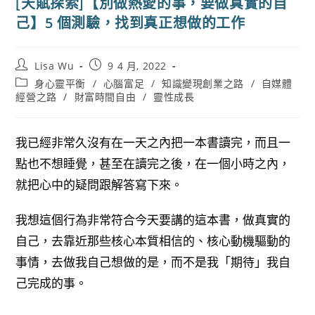
[天賦探索]【別做熱愛的事，要做真實的自
己】5 個測驗，找到真正想做的工作
Post
Post
Lisa Wu
9 4 月, 2022
author:
published:
Post
身心靈平衡
/
心腦富足
/
知識變現創業之路
/
自媒體
category:
經營之路
/
財富時間自由
/
靈性成長
我已經非常久沒有在一天之內把一本書讀完，而且一
點也不想睡覺，甚至在讀完之後，在一個小時之內，
就把心中的疑問跟解答寫下來。
我想這個行為非常符合今天要講的這本書，做真實的
自己，去靠近那些核心本質相信的、核心動機驅動的
事情，去做我自己想做的是，而不是我「期待」我自
己完成的事。