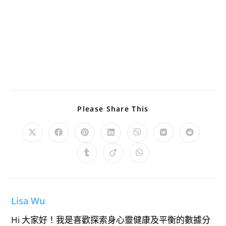
Share
Please Share This
This
Content
Opens
Opens
Opens
Opens
Opens
Opens
Opens
in
in
in
in
in
in
in
a
a
a
a
a
a
a
Opens
Opens
Opens
new
new
new
new
new
new
new
in
in
in
window
window
window
window
window
window
window
a
a
a
new
new
new
window
window
window
Lisa Wu
Hi 大家好！我是喜歡探索身心靈健康及平衡的數據分