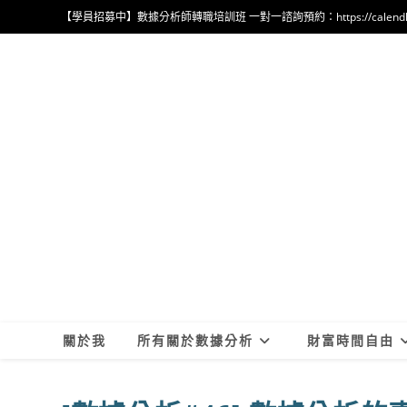
Skip
【學員招募中】數據分析師轉職培訓班 一對一諮詢預約：https://calendly.com
to
content
關於我
所有關於數據分析
財富時間自由