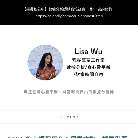
Skip
【學員招募中】數據分析師轉職培訓班 一對一諮詢預約：
to
https://calendly.com/couplehonest/step
content
專注在身心靈平衡、財富時間自由的數據分析師
MENU