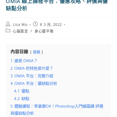
OMIA 線上課程平台：優惠攻略、評價與優
缺點分析
Post
Post
Lisa Wu
8 3 月, 2022
author:
published:
Post
心腦富足
/
身心靈平衡
category:
內容目錄
隱藏
1
誰是 OMIA？
2
OMIA 的特色是什麼？
3
OMIA 平台：完整介紹
4
OMIA 平台：優缺點分析
4.1
優點
4.2
缺點
5
體驗課程：零基礎OK！Photoshop入門繪圖課 評價
與優缺點分析