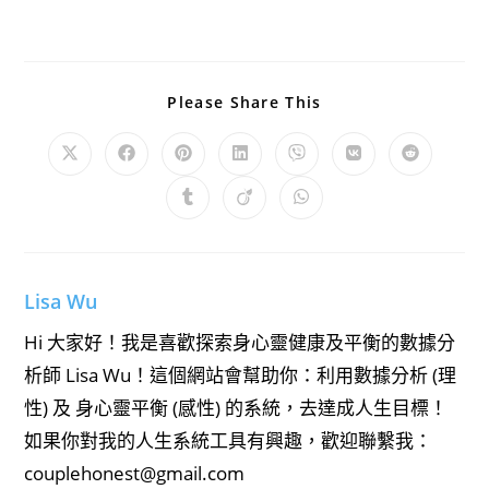
Share
Please Share This
This
Content
Opens
Opens
Opens
Opens
Opens
Opens
Opens
in
in
in
in
in
in
in
a
a
a
a
a
a
a
Opens
Opens
Opens
new
new
new
new
new
new
new
in
in
in
window
window
window
window
window
window
window
a
a
a
new
new
new
window
window
window
Lisa Wu
Hi 大家好！我是喜歡探索身心靈健康及平衡的數據分
析師 Lisa Wu！這個網站會幫助你：利用數據分析 (理
性) 及 身心靈平衡 (感性) 的系統，去達成人生目標！
如果你對我的人生系統工具有興趣，歡迎聯繫我：
couplehonest@gmail.com