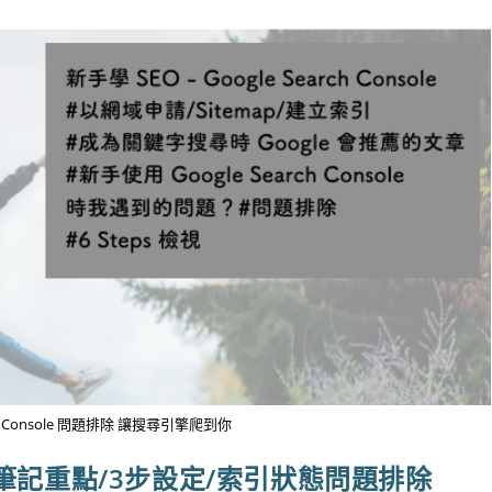
rch Console 問題排除 讓搜尋引擎爬到你
 新手6大筆記重點/3步設定/索引狀態問題排除