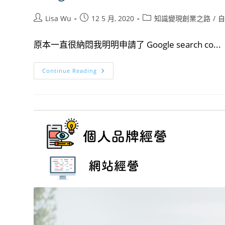
Post
Post
Post
Lisa Wu
12 5 月, 2020
知識變現創業之路
/
author:
published:
category:
原本一直很納悶我明明申請了 Google search co...
Google
Continue Reading
Search
Console
新
手
6
大
筆
記
重
點/3
步
設
定/
索
引
狀
態
問
題
排
除