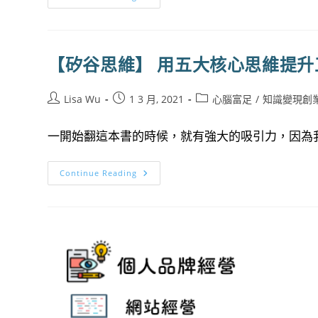
電
賦
子
和
報
使
行
命
銷
(解
實
讀
【矽谷思維】 用五大核心思維提升
作：
能
5
量
步
中
驟
心/
Post
Post
Post
Lisa Wu
1 3 月, 2021
心腦富足
/
知識變現創
在
類
author:
published:
category:
一
型
個
和
一開始翻這本書的時候，就有強大的吸引力，因為我
月
策
內
略/
獲
通
得
道/
【矽
Continue Reading
100
人
谷
個
生
思
名
角
維】
單
色/
用
輪
五
迴
大
交
核
叉)
心
思
維
提
升
工
作