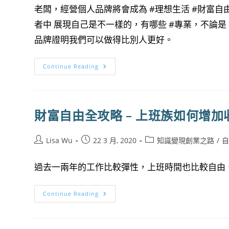
老闆，經營個人品牌將會成為 #理想生活 #財富自
者中 展現自己是不一樣的，有哪些 #專業，不論是
品牌證明我們可以做得比別人更好。
財
Continue Reading
富
時
間
自
由
之
財富自由全攻略 – 上班族如何增加
路：
5
步
驟
Post
Post
Post
Lisa Wu
22 3 月, 2020
知識變現創業之路
/
經
author:
published:
category:
營
個
過去一兩年的工作比較彈性，上班時間也比較自由、
人
品
牌
(社
財
Continue Reading
群
富
媒
自
體/
由
自
全
媒