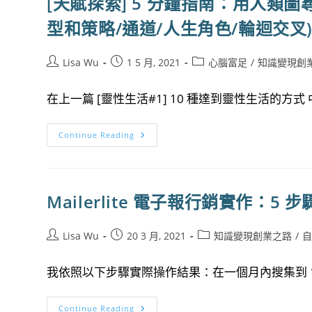
[天賦探索] 5 分鐘指南：用人類
型和策略/通道/人生角色/輪迴交叉
Post
Post
Post
Lisa Wu
1 5 月, 2021
心腦富足
/
知識變現創
author:
published:
category:
在上一篇 [靈性生活#1] 10 種達到靈性生活的方式 中
[天
Continue Reading
賦
探
索]
5
分
鐘
Mailerlite 電子報行銷實作：5
指
南：
用
人
Post
Post
Post
Lisa Wu
20 3 月, 2021
知識變現創業之路
/
類
author:
published:
category:
圖
尋
我依照以下步驟實際操作結果：在一個月內搜集到 100
找
自
己
的
Mailerlite
Continue Reading
天