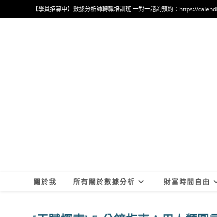
Skip
【學員招募中】數據分析師轉職培訓班 一對一諮詢預約：https://calendly.com
to
content
關於我
所有關於數據分析
財富時間自由