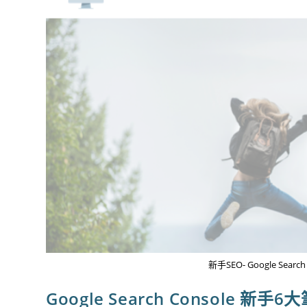
效
率
新手SEO- Google Sea
Google Search Console