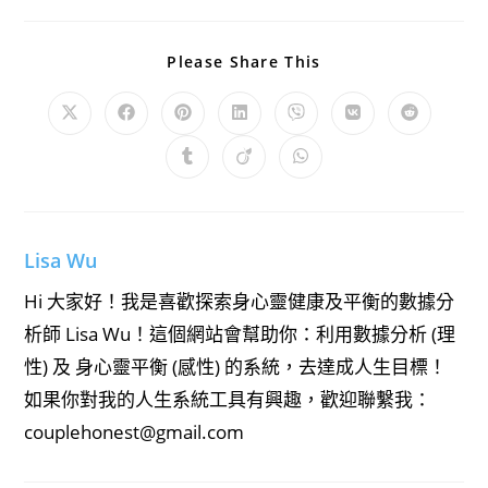
Share
Please Share This
This
Content
Opens
Opens
Opens
Opens
Opens
Opens
Opens
in
in
in
in
in
in
in
a
a
a
a
a
a
a
Opens
Opens
Opens
new
new
new
new
new
new
new
in
in
in
window
window
window
window
window
window
window
a
a
a
new
new
new
window
window
window
Lisa Wu
Hi 大家好！我是喜歡探索身心靈健康及平衡的數據分
析師 Lisa Wu！這個網站會幫助你：利用數據分析 (理
性) 及 身心靈平衡 (感性) 的系統，去達成人生目標！
如果你對我的人生系統工具有興趣，歡迎聯繫我：
couplehonest@gmail.com