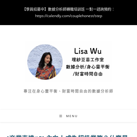
Skip
【學員招募中】數據分析師轉職培訓班 一對一諮詢預約：
to
https://calendly.com/couplehonest/step
content
專注在身心靈平衡、財富時間自由的數據分析師
MENU