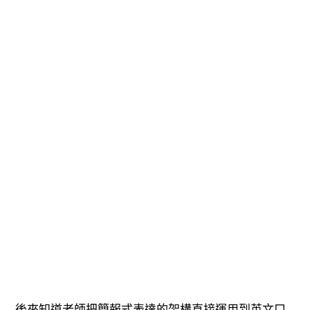
後來知道老師把簡報式表達的架構直接運用到英文口