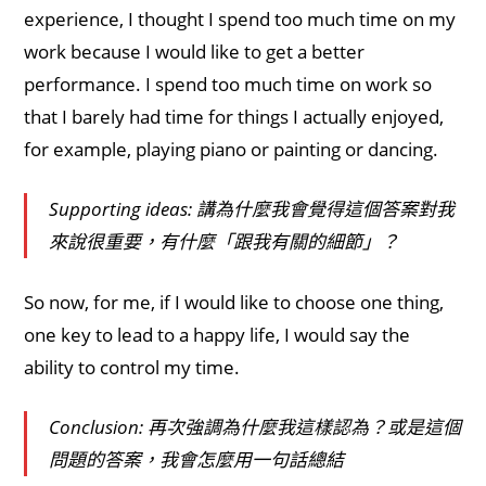
experience, I thought I spend too much time on my
work because I would like to get a better
performance. I spend too much time on work so
that I barely had time for things I actually enjoyed,
for example, playing piano or painting or dancing.
Supporting ideas: 講為什麼我會覺得這個答案對我
來說很重要，有什麼「跟我有關的細節」？
So now, for me, if I would like to choose one thing,
one key to lead to a happy life, I would say the
ability to control my time.
Conclusion: 再次強調為什麼我這樣認為？或是這個
問題的答案，我會怎麼用一句話總結