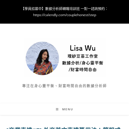
Skip
【學員招募中】數據分析師轉職培訓班 一對一諮詢預約：
to
https://calendly.com/couplehonest/step
content
專注在身心靈平衡、財富時間自由的數據分析師
MENU