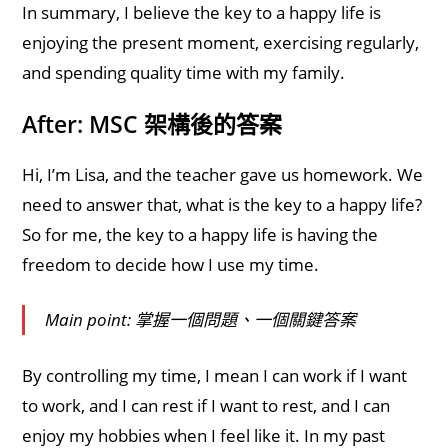
In summary, I believe the key to a happy life is
enjoying the present moment, exercising regularly,
and spending quality time with my family.
After: MSC 架構後的答案
Hi, I’m Lisa, and the teacher gave us homework. We
need to answer that, what is the key to a happy life?
So for me, the key to a happy life is having the
freedom to decide how I use my time.
Main point: 掌握一個問題、一個關鍵答案
By controlling my time, I mean I can work if I want
to work, and I can rest if I want to rest, and I can
enjoy my hobbies when I feel like it. In my past