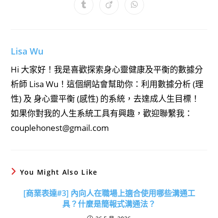
a
a
a
a
a
a
a
Opens
Opens
Opens
new
new
new
new
new
new
new
in
in
in
window
window
window
window
window
window
window
a
a
a
new
new
new
window
window
window
Lisa Wu
Hi 大家好！我是喜歡探索身心靈健康及平衡的數據分
析師 Lisa Wu！這個網站會幫助你：利用數據分析 (理
性) 及 身心靈平衡 (感性) 的系統，去達成人生目標！
如果你對我的人生系統工具有興趣，歡迎聯繫我：
couplehonest@gmail.com
You Might Also Like
[商業表達#3] 內向人在職場上適合使用哪些溝通工
具？什麼是簡報式溝通法？